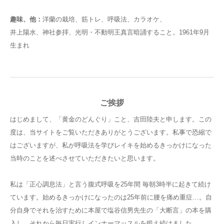
趣味、他：
洋蘭の栽培、筋トレ、呼吸法、カラオケ、
井上陽水、神社参拝、光明・不動明王真言暗誦すること。1961年9月
生まれ
ご挨拶
はじめまして、「黄金のどんぐり」こと、吉田陸夫と申します。この
度は、当サイトをご覧いただきありがとうございます。私事で恐縮で
はございますが、私が呼吸法を学びレイキを始めるきっかけになった
当時のことを述べさせていただきたいと思います。
私は「正心調息法」と言う腹式呼吸を25年間 毎朝3時半に起きて続け
ています。始めるきっかけになったのは25年前に腰を痛め重症…。自
分自身でそれを治すために本屋で塩谷信男先生の「大断言」の本を購
入し、それから毎日実行しインナーマッスルを鍛え続けました。