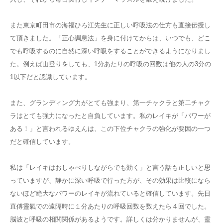
また東京町田市の海福ひろ江先生に正しい呼吸法の仕方も直接伝授し
て頂きました。「正心調息法」を身に付けてからは、いつでも、どこ
でも呼吸するのに自然に深い呼吸をすることができるようになりまし
た。例えば山登りをしても、1分あたりの呼吸の回数は他の人の3分の
1以下だと認識しています。
また、グランディング力がとても強まり、第一チャクラと第二チャク
ラはとても強力になったと自負しています。私のレイキが「パワーが
ある！」と言われるゆえんは、この下位チャクラの強化が要因の一つ
だと確信しています。
私は「レイキはおしゃべりしながらでも効く」と言う話も正しいと思
っていますが、静かに深い呼吸で行った方が、その効果は比較になら
ないほど絶大なパワーのレイキが流れていると確信しています。先日
直傅靈氣での遠隔時に１分あたりの呼吸回数を数えたら４回でした。
脳波と呼吸の相関関係があるようです。詳しくは分かりませんが、靈