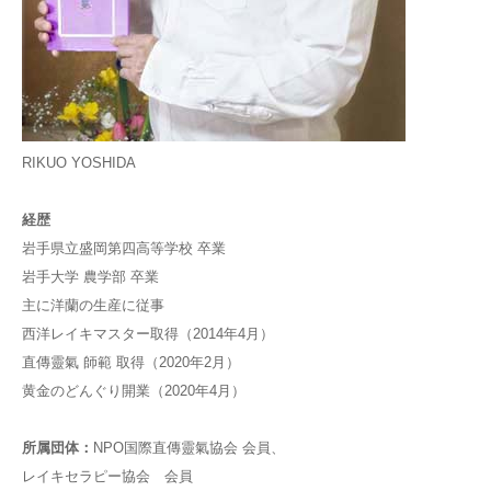
RIKUO YOSHIDA
経歴
岩手県立盛岡第四高等学校 卒業
岩手大学 農学部 卒業
主に洋蘭の生産に従事
西洋レイキマスター取得（2014年4月）
直傳靈氣 師範 取得（2020年2月）
黄金のどんぐり開業（2020年4月）
所属団体：
NPO国際直傳靈氣協会 会員、
レイキセラピー協会 会員